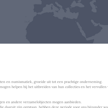
nten en numismatiek, groeide uit tot een prachtige onderneming.
 mogen helpen bij het uitbreiden van hun collecties en het vervull
ingen en andere verzamelobjecten mogen aanbieden.
die daaruit zijn ontstaan, hebben deze periode voor ons bijzonder w