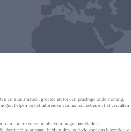
nten en numismatiek, groeide uit tot een prachtige onderneming.
 mogen helpen bij het uitbreiden van hun collecties en het vervull
ingen en andere verzamelobjecten mogen aanbieden.
die daaruit zijn ontstaan, hebben deze periode voor ons bijzonder w