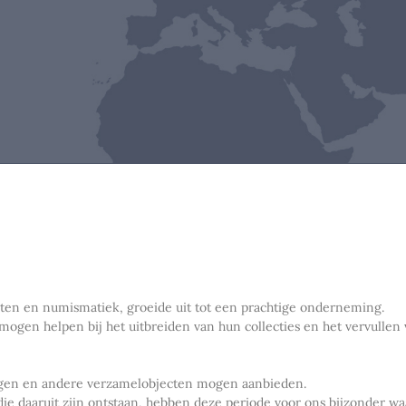
nten en numismatiek, groeide uit tot een prachtige onderneming.
 mogen helpen bij het uitbreiden van hun collecties en het vervull
ingen en andere verzamelobjecten mogen aanbieden.
die daaruit zijn ontstaan, hebben deze periode voor ons bijzonder w