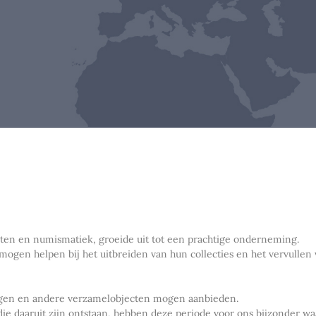
nten en numismatiek, groeide uit tot een prachtige onderneming.
 mogen helpen bij het uitbreiden van hun collecties en het vervull
ingen en andere verzamelobjecten mogen aanbieden.
die daaruit zijn ontstaan, hebben deze periode voor ons bijzonder w