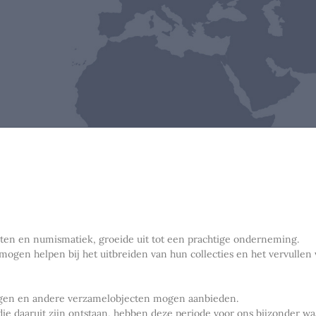
nten en numismatiek, groeide uit tot een prachtige onderneming.
 mogen helpen bij het uitbreiden van hun collecties en het vervull
ingen en andere verzamelobjecten mogen aanbieden.
die daaruit zijn ontstaan, hebben deze periode voor ons bijzonder w